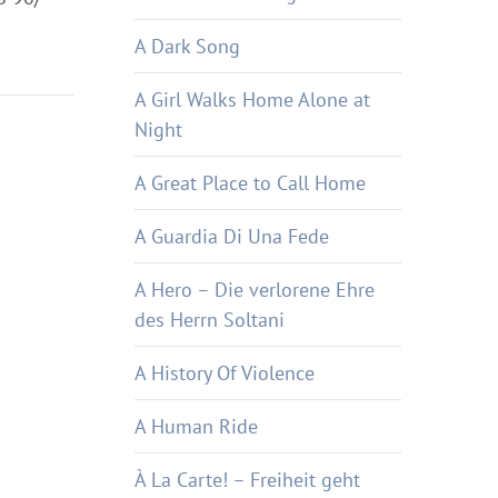
A Dark Song
A Girl Walks Home Alone at
Night
A Great Place to Call Home
A Guardia Di Una Fede
A Hero – Die verlorene Ehre
des Herrn Soltani
A History Of Violence
A Human Ride
À La Carte! – Freiheit geht