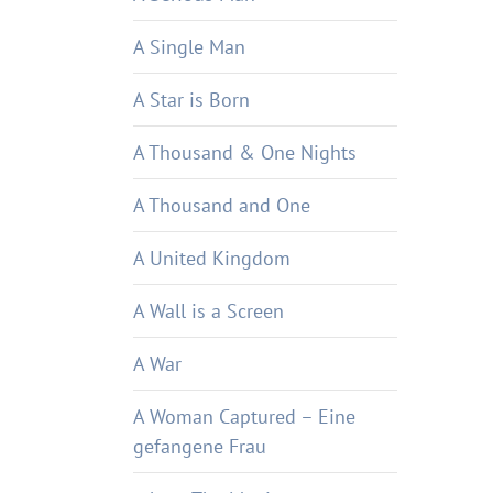
A Single Man
A Star is Born
A Thousand & One Nights
A Thousand and One
A United Kingdom
A Wall is a Screen
A War
A Woman Captured – Eine
gefangene Frau