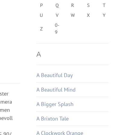
P
Q
R
S
T
U
V
W
X
Y
0-
Z
9
A
A Beautiful Day
A Beautiful Mind
ster
Kamera
A Bigger Splash
äumen
bevoll
A Brixton Tale
A Clockwork Orange
S 90/