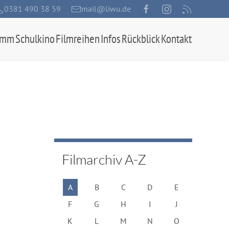
0381 490 38 59
mail@liwu.de
amm
Schulkino
Filmreihen
Infos
Rückblick
Kontakt
Filmarchiv A-Z
A
B
C
D
E
F
G
H
I
J
K
L
M
N
O