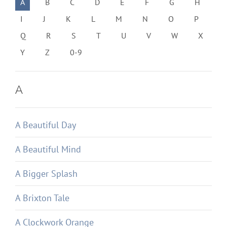
A
B
C
D
E
F
G
H
I
J
K
L
M
N
O
P
Q
R
S
T
U
V
W
X
Y
Z
0-9
A
A Beautiful Day
A Beautiful Mind
A Bigger Splash
A Brixton Tale
A Clockwork Orange