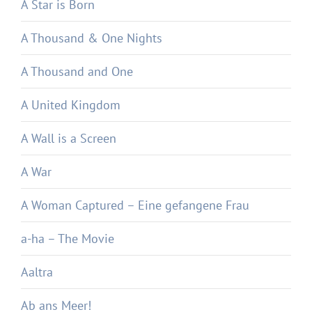
A Star is Born
A Thousand & One Nights
A Thousand and One
A United Kingdom
A Wall is a Screen
A War
A Woman Captured – Eine gefangene Frau
a-ha – The Movie
Aaltra
Ab ans Meer!