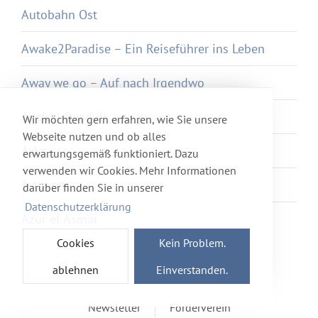
Autobahn Ost
Awake2Paradise – Ein Reiseführer ins Leben
Away we go – Auf nach Irgendwo
Axolotl Overkill
Wir möchten gern erfahren, wie Sie unsere
Webseite nutzen und ob alles
Ayka
erwartungsgemäß funktioniert. Dazu
verwenden wir Cookies. Mehr Informationen
Ayurveda
darüber finden Sie in unserer
Datenschutzerklärung
Azur et Asmar
Cookies
Kein Problem.
ablehnen
Einverstanden.
Newsletter
Förderverein