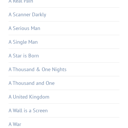
A Real Pain
A Scanner Darkly
A Serious Man
A Single Man
A Star is Born
A Thousand & One Nights
A Thousand and One
A United Kingdom
A Wall is a Screen
A War