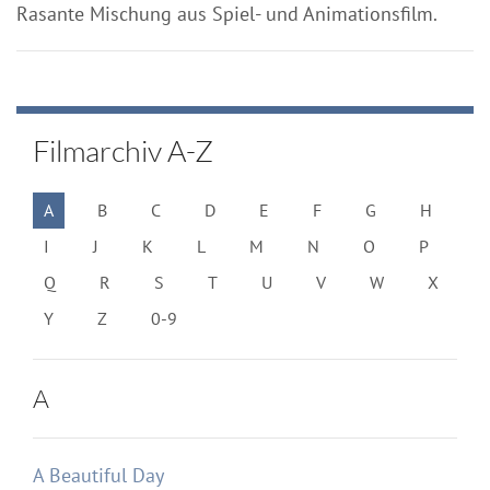
Rasante Mischung aus Spiel- und Animationsfilm.
Filmarchiv A-Z
A
B
C
D
E
F
G
H
I
J
K
L
M
N
O
P
Q
R
S
T
U
V
W
X
Y
Z
0-9
A
A Beautiful Day