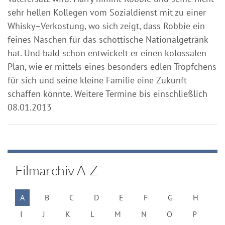
sehr hellen Kollegen vom Sozialdienst mit zu einer
Whisky–Verkostung, wo sich zeigt, dass Robbie ein
feines Näschen für das schottische Nationalgetränk
hat. Und bald schon entwickelt er einen kolossalen
Plan, wie er mittels eines besonders edlen Tröpfchens
für sich und seine kleine Familie eine Zukunft
schaffen könnte. Weitere Termine bis einschließlich
08.01.2013
Filmarchiv A-Z
A
B
C
D
E
F
G
H
I
J
K
L
M
N
O
P