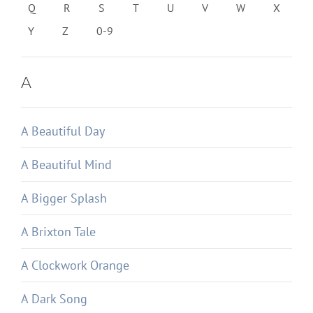
Q
R
S
T
U
V
W
X
Y
Z
0-9
A
A Beautiful Day
A Beautiful Mind
A Bigger Splash
A Brixton Tale
A Clockwork Orange
A Dark Song