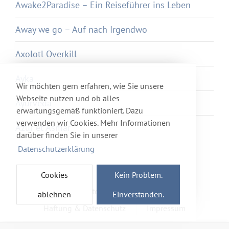
Awake2Paradise – Ein Reiseführer ins Leben
Away we go – Auf nach Irgendwo
Axolotl Overkill
Ayka
Wir möchten gern erfahren, wie Sie unsere
Webseite nutzen und ob alles
Ayurveda
erwartungsgemäß funktioniert. Dazu
verwenden wir Cookies. Mehr Informationen
Azur et Asmar
darüber finden Sie in unserer
Datenschutzerklärung
Cookies
Kein Problem.
Newsletter
Förderverein
ablehnen
Einverstanden.
Haftung & Datenschutz
Impressum