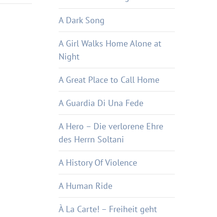
A Dark Song
A Girl Walks Home Alone at
Night
A Great Place to Call Home
A Guardia Di Una Fede
A Hero – Die verlorene Ehre
des Herrn Soltani
A History Of Violence
A Human Ride
À La Carte! – Freiheit geht