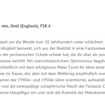
 min, OmU (Englisch), FSK 6
gland um die Wende zum 20. Jahrhundert unter schlichten
ähigkeit bemerkt, sich aus der Realität in eine Fantasiewe
n der puritanischen Schule schwer hat, die ihr aber als ju
 Romane verhilft. Mit unerschütterlichem Optimismus begeh
schließlich mit dem erfolglosen Maler Esmé ihr Ideal einer
wie im Traum, das aber mit dem Weltkrieg empfindlich von
amen der 1940er- und 1950er Jahre orientierter, aufwändi
 und die zwiespältige schöpferische Macht der Fantasie. 
seiner Hauptfigur ein und reizt die Ästhetik der Melodrame