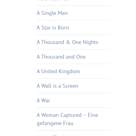
A Single Man
A Star is Born
A Thousand & One Nights
A Thousand and One
A United Kingdom
A Wall is a Screen
A War
A Woman Captured – Eine
gefangene Frau