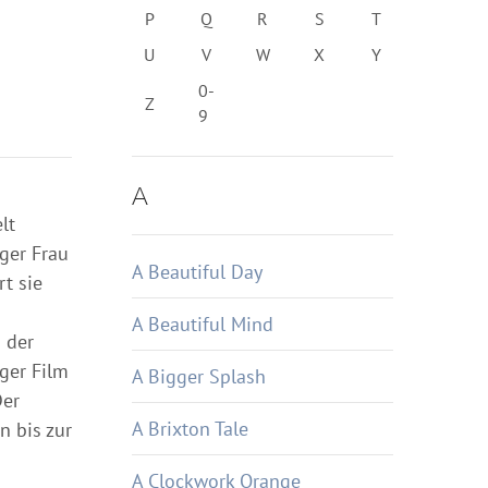
P
Q
R
S
T
U
V
W
X
Y
0-
Z
9
A
lt
nger Frau
A Beautiful Day
rt sie
A Beautiful Mind
 der
ger Film
A Bigger Splash
Der
A Brixton Tale
n bis zur
A Clockwork Orange