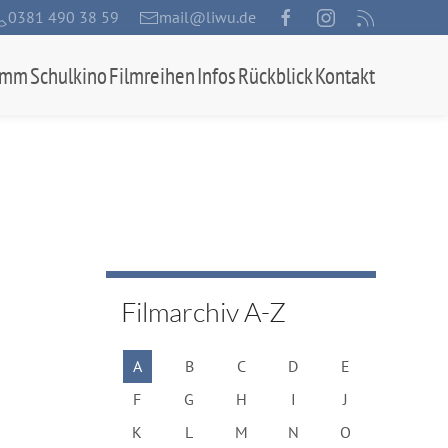
0381 490 38 59
mail@liwu.de
amm
Schulkino
Filmreihen
Infos
Rückblick
Kontakt
Filmarchiv A-Z
A
B
C
D
E
F
G
H
I
J
K
L
M
N
O