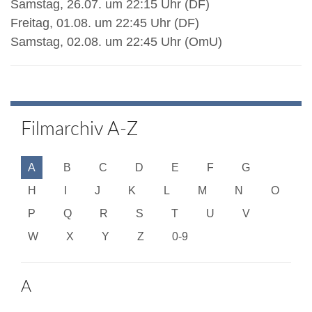
Samstag, 26.07. um 22:15 Uhr (DF)
Freitag, 01.08. um 22:45 Uhr (DF)
Samstag, 02.08. um 22:45 Uhr (OmU)
Filmarchiv A-Z
A
B
C
D
E
F
G
H
I
J
K
L
M
N
O
P
Q
R
S
T
U
V
W
X
Y
Z
0-9
A