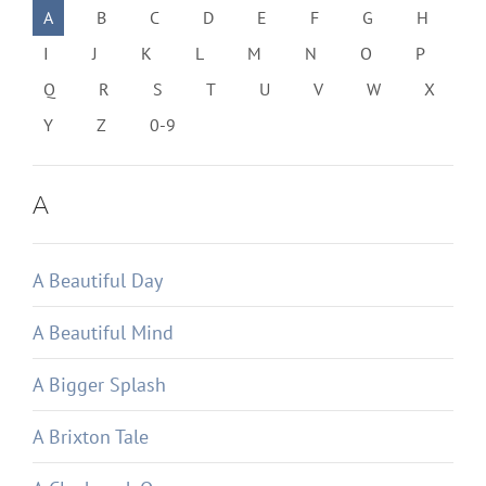
A
B
C
D
E
F
G
H
I
J
K
L
M
N
O
P
Q
R
S
T
U
V
W
X
Y
Z
0-9
A
A Beautiful Day
A Beautiful Mind
A Bigger Splash
A Brixton Tale