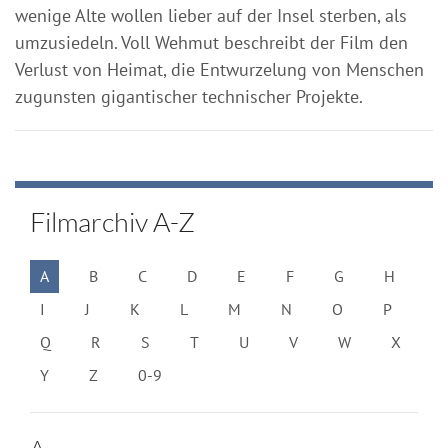
wenige Alte wollen lieber auf der Insel sterben, als
umzusiedeln. Voll Wehmut beschreibt der Film den
Verlust von Heimat, die Entwurzelung von Menschen
zugunsten gigantischer technischer Projekte.
Filmarchiv A-Z
A
B
C
D
E
F
G
H
I
J
K
L
M
N
O
P
Q
R
S
T
U
V
W
X
Y
Z
0-9