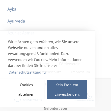
Ayka
Ayurveda
Azur et Asmar
Wir möchten gern erfahren, wie Sie unsere
Webseite nutzen und ob alles
erwartungsgemäß funktioniert. Dazu
verwenden wir Cookies. Mehr Informationen
Newsletter
Förderverein
darüber finden Sie in unserer
Haftung & Datenschutz
Impressum
Datenschutzerklärung
Mitglied im Netzwerk
Cookies
Kein Problem.
ablehnen
Einverstanden.
Gefördert von