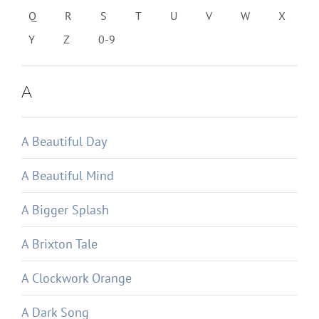
Q
R
S
T
U
V
W
X
Y
Z
0-9
A
A Beautiful Day
A Beautiful Mind
A Bigger Splash
A Brixton Tale
A Clockwork Orange
A Dark Song