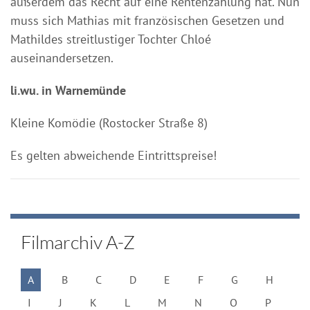
außerdem das Recht auf eine Rentenzahlung hat. Nun
muss sich Mathias mit französischen Gesetzen und
Mathildes streitlustiger Tochter Chloé
auseinandersetzen.
li.wu. in Warnemünde
Kleine Komödie (Rostocker Straße 8)
Es gelten abweichende Eintrittspreise!
Filmarchiv A-Z
A
B
C
D
E
F
G
H
I
J
K
L
M
N
O
P