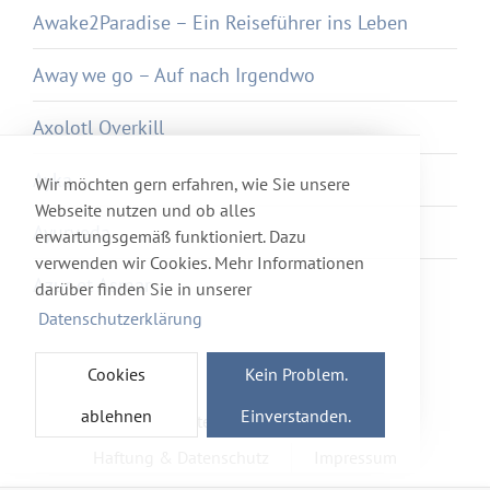
Awake2Paradise – Ein Reiseführer ins Leben
Away we go – Auf nach Irgendwo
Axolotl Overkill
Ayka
Wir möchten gern erfahren, wie Sie unsere
Webseite nutzen und ob alles
Ayurveda
erwartungsgemäß funktioniert. Dazu
verwenden wir Cookies. Mehr Informationen
Azur et Asmar
darüber finden Sie in unserer
Datenschutzerklärung
Cookies
Kein Problem.
ablehnen
Einverstanden.
Newsletter
Förderverein
Haftung & Datenschutz
Impressum