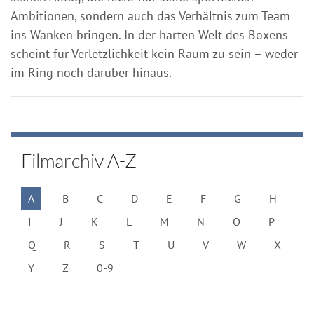
Ambitionen, sondern auch das Verhältnis zum Team
ins Wanken bringen. In der harten Welt des Boxens
scheint für Verletzlichkeit kein Raum zu sein – weder
im Ring noch darüber hinaus.
Filmarchiv A-Z
A
B
C
D
E
F
G
H
I
J
K
L
M
N
O
P
Q
R
S
T
U
V
W
X
Y
Z
0-9