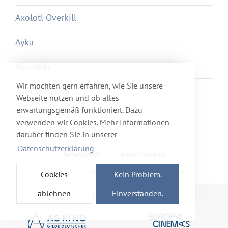
Axolotl Overkill
Ayka
Ayurveda
Wir möchten gern erfahren, wie Sie unsere
Azur et Asmar
Webseite nutzen und ob alles
erwartungsgemäß funktioniert. Dazu
verwenden wir Cookies. Mehr Informationen
darüber finden Sie in unserer
Datenschutzerklärung
Newsletter
Förderverein
Haftung & Datenschutz
Impressum
Cookies
Kein Problem.
ablehnen
Einverstanden.
Mitglied im Netzwerk