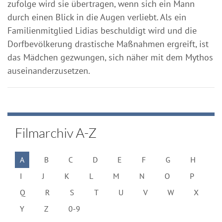
zufolge wird sie übertragen, wenn sich ein Mann
durch einen Blick in die Augen verliebt. Als ein
Familienmitglied Lidias beschuldigt wird und die
Dorfbevölkerung drastische Maßnahmen ergreift, ist
das Mädchen gezwungen, sich näher mit dem Mythos
auseinanderzusetzen.
Filmarchiv A-Z
A
B
C
D
E
F
G
H
I
J
K
L
M
N
O
P
Q
R
S
T
U
V
W
X
Y
Z
0-9