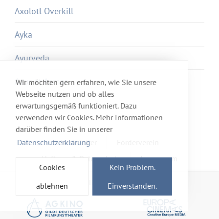
Axolotl Overkill
Ayka
Ayurveda
Azur et Asmar
Wir möchten gern erfahren, wie Sie unsere
Webseite nutzen und ob alles
erwartungsgemäß funktioniert. Dazu
verwenden wir Cookies. Mehr Informationen
darüber finden Sie in unserer
Datenschutzerklärung
Newsletter
Förderverein
Haftung & Datenschutz
Impressum
Cookies
Kein Problem.
Mitglied im Netzwerk
ablehnen
Einverstanden.