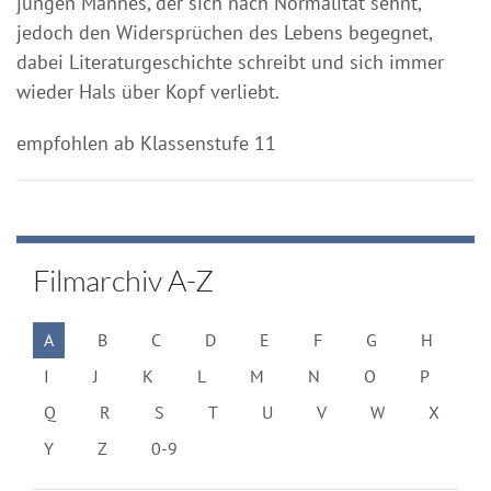
jungen Mannes, der sich nach Normalität sehnt,
jedoch den Widersprüchen des Lebens begegnet,
dabei Literaturgeschichte schreibt und sich immer
wieder Hals über Kopf verliebt.
empfohlen ab Klassenstufe 11
Filmarchiv A-Z
A
B
C
D
E
F
G
H
I
J
K
L
M
N
O
P
Q
R
S
T
U
V
W
X
Y
Z
0-9