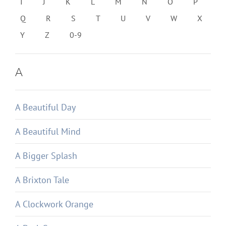
I
J
K
L
M
N
O
P
Q
R
S
T
U
V
W
X
Y
Z
0-9
A
A Beautiful Day
A Beautiful Mind
A Bigger Splash
A Brixton Tale
A Clockwork Orange