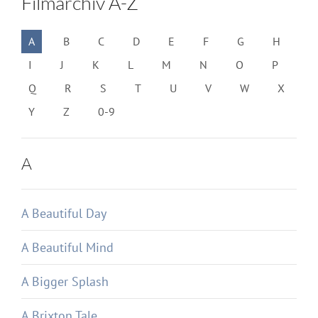
Filmarchiv A-Z
A
B
C
D
E
F
G
H
I
J
K
L
M
N
O
P
Q
R
S
T
U
V
W
X
Y
Z
0-9
A
A Beautiful Day
A Beautiful Mind
A Bigger Splash
A Brixton Tale