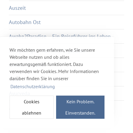
Auszeit
Autobahn Ost
Awake2Paradise – Ein Reiseführer ins Leben
Wir möchten gern erfahren, wie Sie unsere
Away we go – Auf nach Irgendwo
Webseite nutzen und ob alles
erwartungsgemäß funktioniert. Dazu
Axolotl Overkill
verwenden wir Cookies. Mehr Informationen
darüber finden Sie in unserer
Ayka
Datenschutzerklärung
Ayurveda
Cookies
Kein Problem.
Azur et Asmar
ablehnen
Einverstanden.