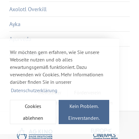
Axolotl Overkill
Ayka
Ayurveda
Wir möchten gern erfahren, wie Sie unsere
Azur et Asmar
Webseite nutzen und ob alles
erwartungsgemäß funktioniert. Dazu
verwenden wir Cookies. Mehr Informationen
darüber finden Sie in unserer
Datenschutzerklärung
Newsletter
Förderverein
Haftung & Datenschutz
Impressum
Cookies
Kein Problem.
ablehnen
Einverstanden.
Mitglied im Netzwerk