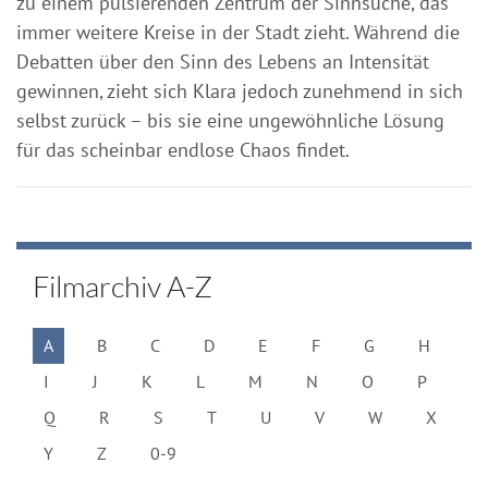
zu einem pulsierenden Zentrum der Sinnsuche, das
immer weitere Kreise in der Stadt zieht. Während die
Debatten über den Sinn des Lebens an Intensität
gewinnen, zieht sich Klara jedoch zunehmend in sich
selbst zurück – bis sie eine ungewöhnliche Lösung
für das scheinbar endlose Chaos findet.
Filmarchiv A-Z
A
B
C
D
E
F
G
H
I
J
K
L
M
N
O
P
Q
R
S
T
U
V
W
X
Y
Z
0-9