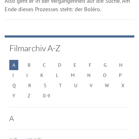
Also geht er in der Vergangenheit auf die Suche. Am
Ende dieses Prozesses steht: der Boléro.
Filmarchiv A-Z
A
B
C
D
E
F
G
H
I
J
K
L
M
N
O
P
Q
R
S
T
U
V
W
X
Y
Z
0-9
A