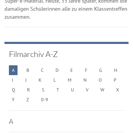
Super-8-Material. Heute, 55 Jahre später, kommen die
damaligen Schülerinnen alle zu einem Klassentreffen
zusammen.
Filmarchiv A-Z
A
B
C
D
E
F
G
H
I
J
K
L
M
N
O
P
Q
R
S
T
U
V
W
X
Y
Z
0-9
A