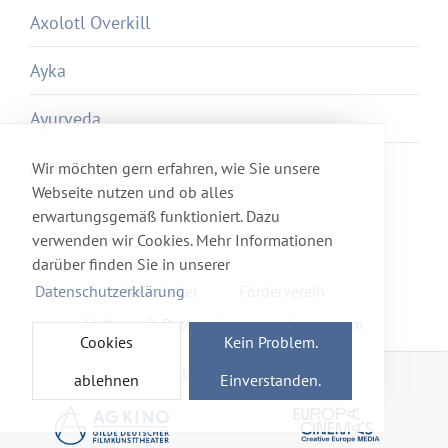
Axolotl Overkill
Ayka
Ayurveda
Azur et Asmar
Wir möchten gern erfahren, wie Sie unsere
Webseite nutzen und ob alles
erwartungsgemäß funktioniert. Dazu
verwenden wir Cookies. Mehr Informationen
darüber finden Sie in unserer
Datenschutzerklärung
Newsletter
Förderverein
Haftung & Datenschutz
Impressum
Cookies
Kein Problem.
Mitglied im Netzwerk
ablehnen
Einverstanden.