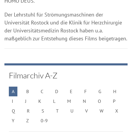
HOMO DEUS.
Der Lehrstuhl für Strömungsmaschinen der
Universität Rostock und die Klinik für Herzchirurgie
der Universitätsmedizin Rostock haben u.a.
maßgeblich zur Entstehung dieses Films beigetragen.
Filmarchiv A-Z
A
B
C
D
E
F
G
H
I
J
K
L
M
N
O
P
Q
R
S
T
U
V
W
X
Y
Z
0-9