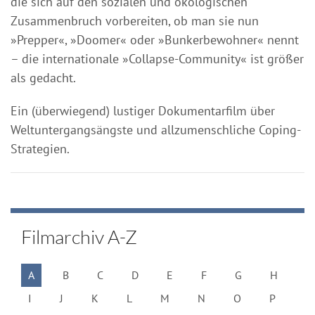
die sich auf den sozialen und ökologischen
Zusammenbruch vorbereiten, ob man sie nun
»Prepper«, »Doomer« oder »Bunkerbewohner« nennt
– die internationale »Collapse-Community« ist größer
als gedacht.
Ein (überwiegend) lustiger Dokumentarfilm über
Weltuntergangsängste und allzumenschliche Coping-
Strategien.
Filmarchiv A-Z
A
B
C
D
E
F
G
H
I
J
K
L
M
N
O
P