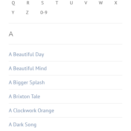
Q
R
S
T
U
V
W
X
Y
Z
0-9
A
A Beautiful Day
A Beautiful Mind
A Bigger Splash
A Brixton Tale
A Clockwork Orange
A Dark Song