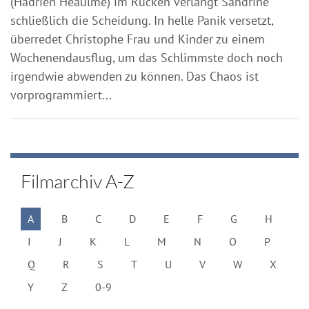
(Hadrien Heaulmé) im Rücken verlangt Sandrine
schließlich die Scheidung. In helle Panik versetzt,
überredet Christophe Frau und Kinder zu einem
Wochenendausflug, um das Schlimmste doch noch
irgendwie abwenden zu können. Das Chaos ist
vorprogrammiert...
Filmarchiv A-Z
A
B
C
D
E
F
G
H
I
J
K
L
M
N
O
P
Q
R
S
T
U
V
W
X
Y
Z
0-9