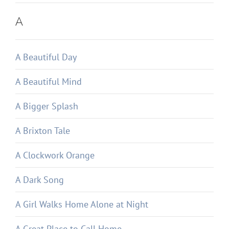
A
A Beautiful Day
A Beautiful Mind
A Bigger Splash
A Brixton Tale
A Clockwork Orange
A Dark Song
A Girl Walks Home Alone at Night
A Great Place to Call Home