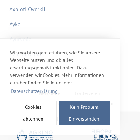
Axolotl Overkill
Ayka
Ayurveda
Wir möchten gern erfahren, wie Sie unsere
Azur et Asmar
Webseite nutzen und ob alles
erwartungsgemäß funktioniert. Dazu
verwenden wir Cookies. Mehr Informationen
darüber finden Sie in unserer
Datenschutzerklärung
Newsletter
Förderverein
Haftung & Datenschutz
Impressum
Cookies
Kein Problem.
ablehnen
Einverstanden.
Mitglied im Netzwerk