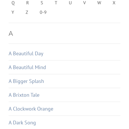
Q
R
S
T
U
V
W
X
Y
Z
0-9
A
A Beautiful Day
A Beautiful Mind
A Bigger Splash
A Brixton Tale
A Clockwork Orange
A Dark Song