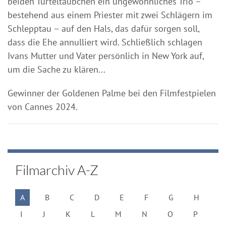
beiden Turteltäubchen ein ungewöhnliches Trio –
bestehend aus einem Priester mit zwei Schlägern im
Schlepptau – auf den Hals, das dafür sorgen soll,
dass die Ehe annulliert wird. Schließlich schlagen
Ivans Mutter und Vater persönlich in New York auf,
um die Sache zu klären...
Gewinner der Goldenen Palme bei den Filmfestpielen
von Cannes 2024.
Filmarchiv A-Z
A
B
C
D
E
F
G
H
I
J
K
L
M
N
O
P