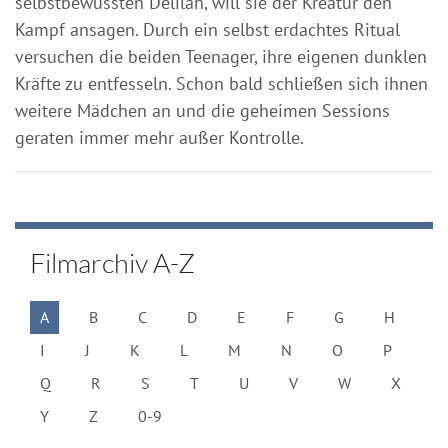
selbstbewussten Delilah, will sie der Kreatur den
Kampf ansagen. Durch ein selbst erdachtes Ritual
versuchen die beiden Teenager, ihre eigenen dunklen
Kräfte zu entfesseln. Schon bald schließen sich ihnen
weitere Mädchen an und die geheimen Sessions
geraten immer mehr außer Kontrolle.
Filmarchiv A-Z
A
B
C
D
E
F
G
H
I
J
K
L
M
N
O
P
Q
R
S
T
U
V
W
X
Y
Z
0-9