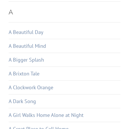
A
A Beautiful Day
A Beautiful Mind
A Bigger Splash
A Brixton Tale
A Clockwork Orange
A Dark Song
A Girl Walks Home Alone at Night
A Great Place to Call Home