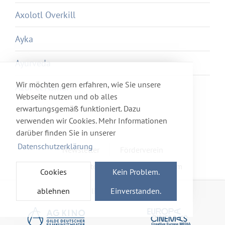
Axolotl Overkill
Ayka
Ayurveda
Wir möchten gern erfahren, wie Sie unsere
Azur et Asmar
Webseite nutzen und ob alles
erwartungsgemäß funktioniert. Dazu
verwenden wir Cookies. Mehr Informationen
darüber finden Sie in unserer
Datenschutzerklärung
Newsletter
Förderverein
Haftung & Datenschutz
Impressum
Cookies
Kein Problem.
ablehnen
Einverstanden.
Mitglied im Netzwerk