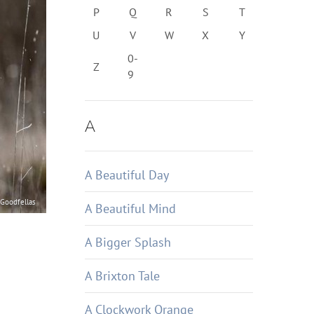
P
Q
R
S
T
U
V
W
X
Y
0-
Z
9
A
A Beautiful Day
Goodfellas
A Beautiful Mind
A Bigger Splash
A Brixton Tale
A Clockwork Orange