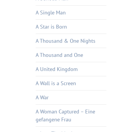
A Single Man
A Star is Born
A Thousand & One Nights
A Thousand and One
A United Kingdom
A Wall is a Screen
A War
A Woman Captured – Eine
gefangene Frau