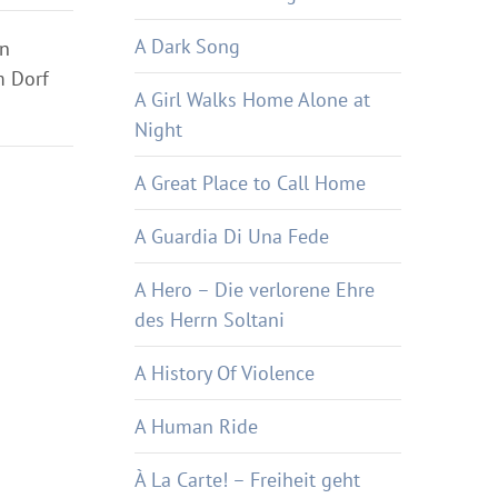
A Dark Song
en
m Dorf
A Girl Walks Home Alone at
Night
A Great Place to Call Home
A Guardia Di Una Fede
A Hero – Die verlorene Ehre
des Herrn Soltani
A History Of Violence
A Human Ride
À La Carte! – Freiheit geht