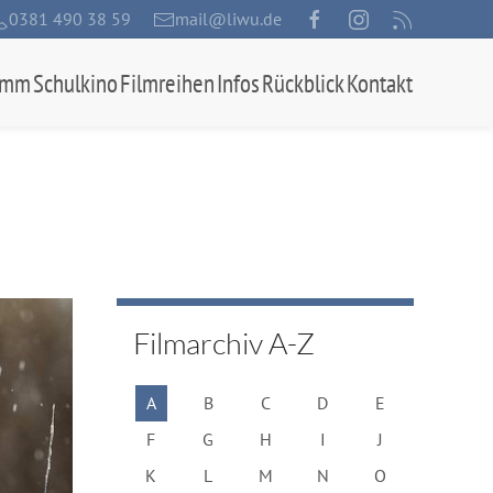
0381 490 38 59
mail@liwu.de
amm
Schulkino
Filmreihen
Infos
Rückblick
Kontakt
Filmarchiv A-Z
A
B
C
D
E
F
G
H
I
J
K
L
M
N
O