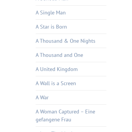
A Single Man
A Star is Born
A Thousand & One Nights
A Thousand and One
A United Kingdom
A Wall is a Screen
A War
A Woman Captured – Eine
gefangene Frau