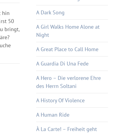
A Dark Song
t hin
rst 50
A Girl Walks Home Alone at
u bringt,
Night
äre?
Suche
A Great Place to Call Home
A Guardia Di Una Fede
A Hero – Die verlorene Ehre
des Herrn Soltani
A History Of Violence
A Human Ride
À La Carte! – Freiheit geht