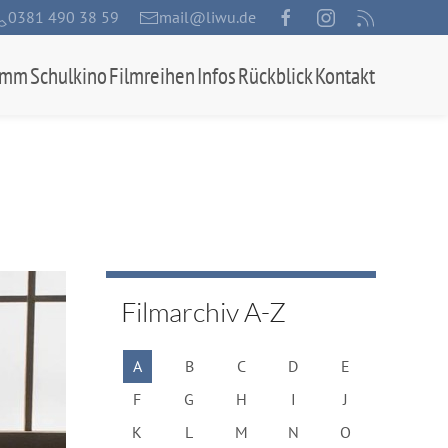
0381 490 38 59
mail@liwu.de
amm
Schulkino
Filmreihen
Infos
Rückblick
Kontakt
Filmarchiv A-Z
A
B
C
D
E
F
G
H
I
J
K
L
M
N
O