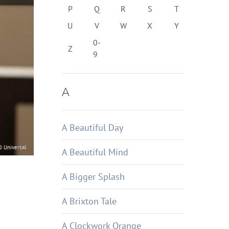
P
Q
R
S
T
U
V
W
X
Y
0-
Z
9
A
A Beautiful Day
© Universal
A Beautiful Mind
A Bigger Splash
A Brixton Tale
A Clockwork Orange