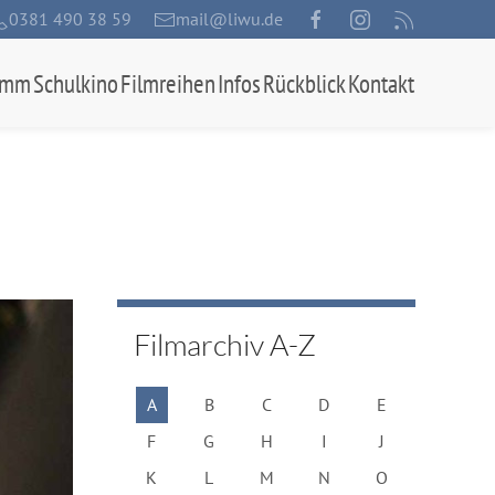
0381 490 38 59
mail@liwu.de
amm
Schulkino
Filmreihen
Infos
Rückblick
Kontakt
Filmarchiv A-Z
A
B
C
D
E
F
G
H
I
J
K
L
M
N
O