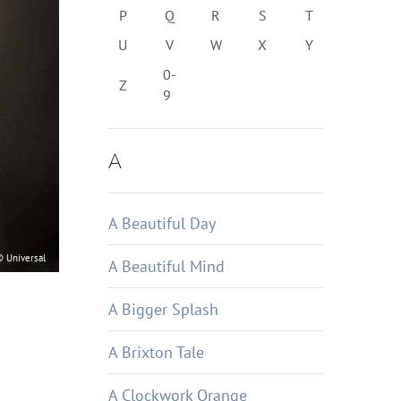
P
Q
R
S
T
U
V
W
X
Y
0-
Z
9
A
A Beautiful Day
© Universal
A Beautiful Mind
A Bigger Splash
A Brixton Tale
A Clockwork Orange