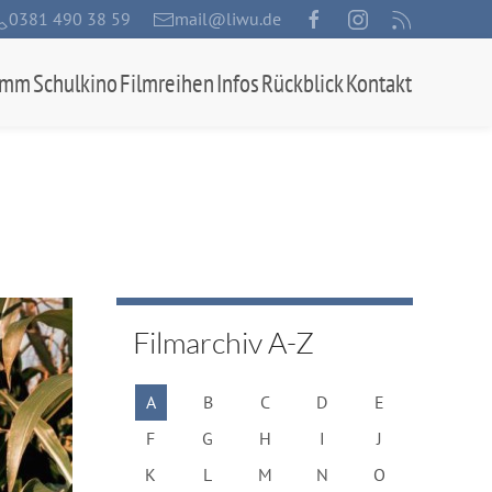
0381 490 38 59
mail@liwu.de
amm
Schulkino
Filmreihen
Infos
Rückblick
Kontakt
Filmarchiv A-Z
A
B
C
D
E
F
G
H
I
J
K
L
M
N
O