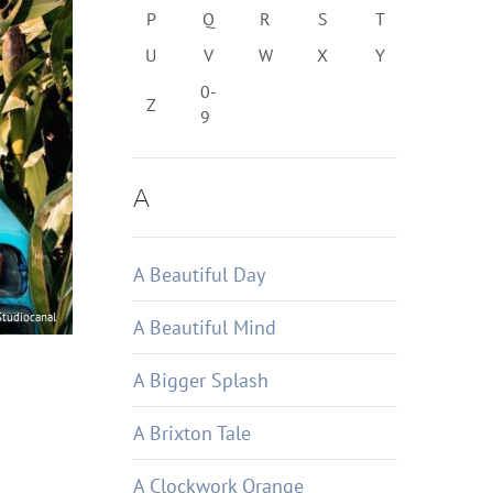
P
Q
R
S
T
U
V
W
X
Y
0-
Z
9
A
A Beautiful Day
tudiocanal
A Beautiful Mind
A Bigger Splash
A Brixton Tale
A Clockwork Orange