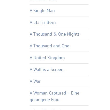
A Single Man
A Star is Born
A Thousand & One Nights
A Thousand and One
A United Kingdom
A Wall is a Screen
A War
A Woman Captured – Eine
gefangene Frau