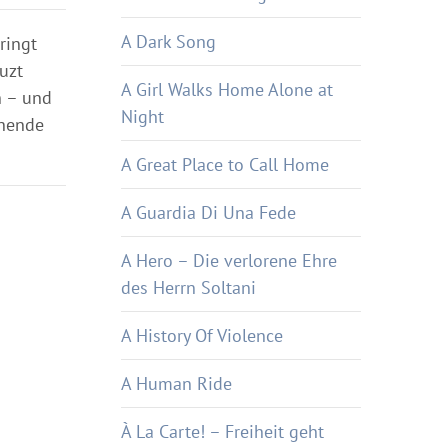
A Dark Song
ringt
uzt
A Girl Walks Home Alone at
n – und
Night
ühende
A Great Place to Call Home
A Guardia Di Una Fede
A Hero – Die verlorene Ehre
des Herrn Soltani
A History Of Violence
A Human Ride
À La Carte! – Freiheit geht