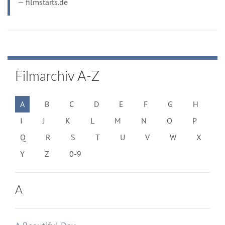
filmstarts.de
Filmarchiv A-Z
A
B
C
D
E
F
G
H
I
J
K
L
M
N
O
P
Q
R
S
T
U
V
W
X
Y
Z
0-9
A