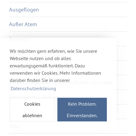
Ausgeflogen
Außer Atem
Auswege
Wir möchten gern erfahren, wie Sie unsere
Auszeit
Webseite nutzen und ob alles
erwartungsgemäß funktioniert. Dazu
Autobahn Ost
verwenden wir Cookies. Mehr Informationen
darüber finden Sie in unserer
Awake2Paradise – Ein Reiseführer ins Leben
Datenschutzerklärung
Away we go – Auf nach Irgendwo
Cookies
Kein Problem.
Axolotl Overkill
ablehnen
Einverstanden.
Ayka