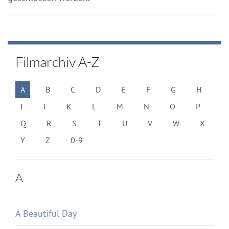
Filmarchiv A-Z
A
B
C
D
E
F
G
H
I
J
K
L
M
N
O
P
Q
R
S
T
U
V
W
X
Y
Z
0-9
A
A Beautiful Day