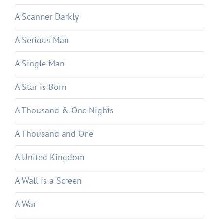
A Scanner Darkly
A Serious Man
A Single Man
A Star is Born
A Thousand & One Nights
A Thousand and One
A United Kingdom
A Wall is a Screen
A War