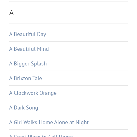
A
A Beautiful Day
A Beautiful Mind
A Bigger Splash
A Brixton Tale
A Clockwork Orange
A Dark Song
A Girl Walks Home Alone at Night
A Great Place to Call Home