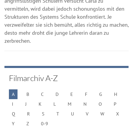
angriffslustigen Schülern versucht Carla zu
vermitteln, wird dabei jedoch schonungslos mit den
Strukturen des Systems Schule konfrontiert. Je
verzweifelter sie sich bemüht, alles richtig zu machen,
desto mehr droht die junge Lehrerin daran zu
zerbrechen.
Filmarchiv A-Z
A
B
C
D
E
F
G
H
I
J
K
L
M
N
O
P
Q
R
S
T
U
V
W
X
Y
Z
0-9