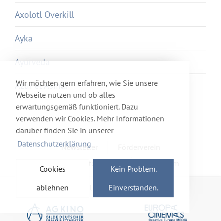
Axolotl Overkill
Ayka
Ayurveda
Wir möchten gern erfahren, wie Sie unsere
Azur et Asmar
Webseite nutzen und ob alles
erwartungsgemäß funktioniert. Dazu
verwenden wir Cookies. Mehr Informationen
darüber finden Sie in unserer
Datenschutzerklärung
Newsletter
Förderverein
Haftung & Datenschutz
Impressum
Cookies
Kein Problem.
ablehnen
Einverstanden.
Mitglied im Netzwerk