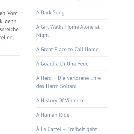
A Dark Song
den. Vom
ck, denn
A Girl Walks Home Alone at
ssreiche
Night
ellen.
A Great Place to Call Home
A Guardia Di Una Fede
A Hero – Die verlorene Ehre
des Herrn Soltani
A History Of Violence
A Human Ride
À La Carte! – Freiheit geht