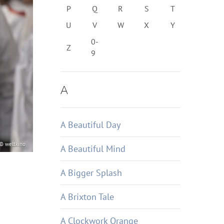
P
Q
R
S
T
U
V
W
X
Y
0-
Z
9
A
A Beautiful Day
© weltkino
A Beautiful Mind
A Bigger Splash
A Brixton Tale
A Clockwork Orange