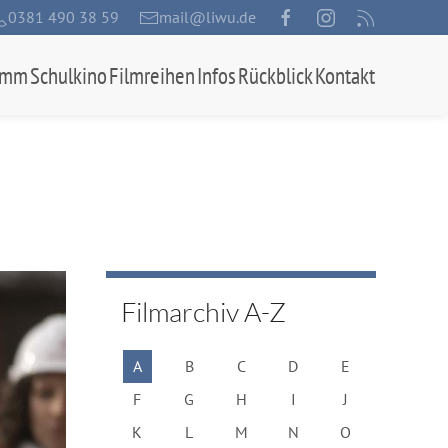
0381 490 38 59
mail@liwu.de
amm
Schulkino
Filmreihen
Infos
Rückblick
Kontakt
Filmarchiv A-Z
A
B
C
D
E
F
G
H
I
J
K
L
M
N
O