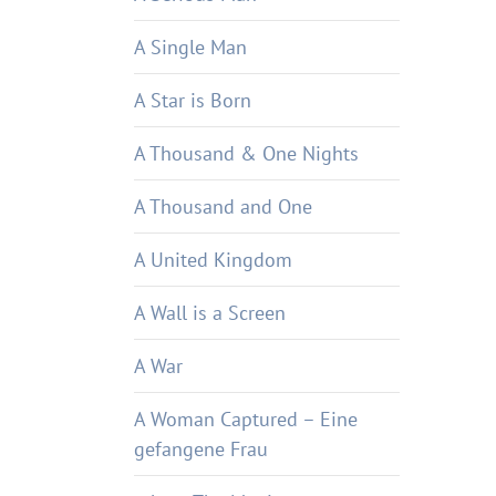
A Single Man
A Star is Born
A Thousand & One Nights
A Thousand and One
A United Kingdom
A Wall is a Screen
A War
A Woman Captured – Eine
gefangene Frau