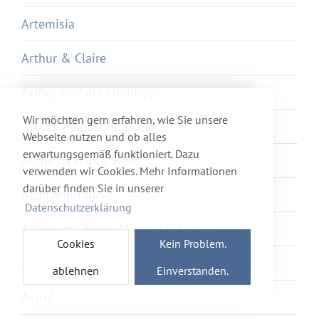
Artemisia
Arthur & Claire
Arthur und die Minimoys
Wir möchten gern erfahren, wie Sie unsere
Arthur Weihnachtsmann
Webseite nutzen und ob alles
erwartungsgemäß funktioniert. Dazu
Asche ist reines Weiß
verwenden wir Cookies. Mehr Informationen
darüber finden Sie in unserer
Asphaltgorillas
Datenschutzerklärung
Astérix et Obélix: Mission Cléopâtre
Cookies
Kein Problem.
Asteroid City
ablehnen
Einverstanden.
Astrid