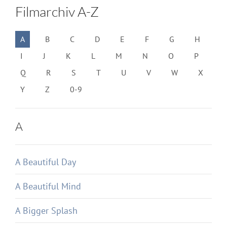
Filmarchiv A-Z
A
B
C
D
E
F
G
H
I
J
K
L
M
N
O
P
Q
R
S
T
U
V
W
X
Y
Z
0-9
A
A Beautiful Day
A Beautiful Mind
A Bigger Splash