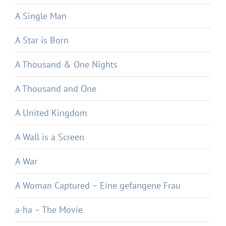
A Single Man
A Star is Born
A Thousand & One Nights
A Thousand and One
A United Kingdom
A Wall is a Screen
A War
A Woman Captured – Eine gefangene Frau
a-ha – The Movie