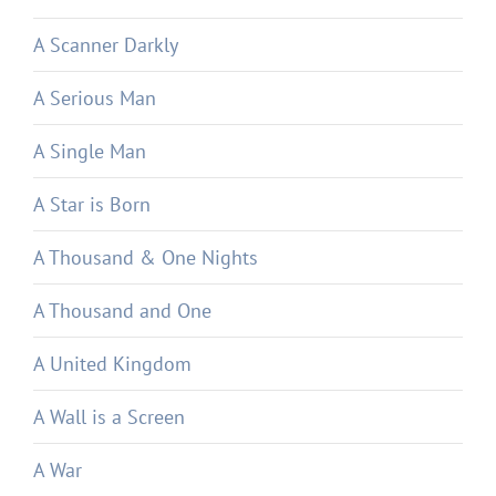
A Scanner Darkly
A Serious Man
A Single Man
A Star is Born
A Thousand & One Nights
A Thousand and One
A United Kingdom
A Wall is a Screen
A War