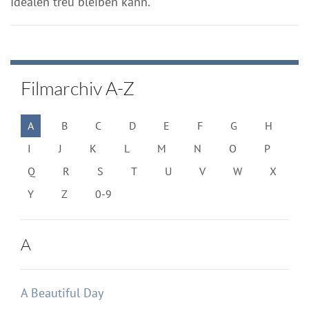
Idealen treu bleiben kann.
Filmarchiv A-Z
A
B
C
D
E
F
G
H
I
J
K
L
M
N
O
P
Q
R
S
T
U
V
W
X
Y
Z
0-9
A
A Beautiful Day