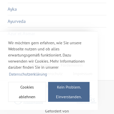
Ayka
Ayurveda
Azur et Asmar
Wir möchten gern erfahren, wie Sie unsere
Webseite nutzen und ob alles
erwartungsgemäß funktioniert. Dazu
verwenden wir Cookies. Mehr Informationen
Newsletter
Förderverein
darüber finden Sie in unserer
Haftung & Datenschutz
Impressum
Datenschutzerklärung
Mitglied im Netzwerk
Cookies
Kein Problem.
ablehnen
Einverstanden.
Gefördert von