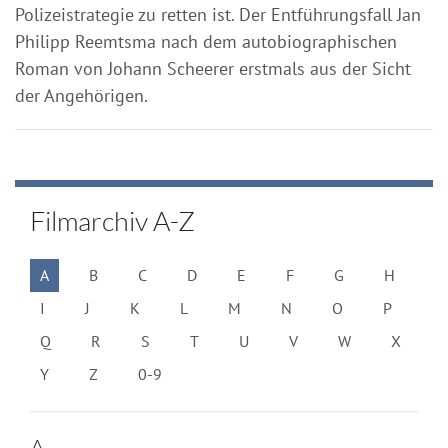
Polizeistrategie zu retten ist. Der Entführungsfall Jan
Philipp Reemtsma nach dem autobiographischen
Roman von Johann Scheerer erstmals aus der Sicht
der Angehörigen.
Filmarchiv A-Z
A
B
C
D
E
F
G
H
I
J
K
L
M
N
O
P
Q
R
S
T
U
V
W
X
Y
Z
0-9
A