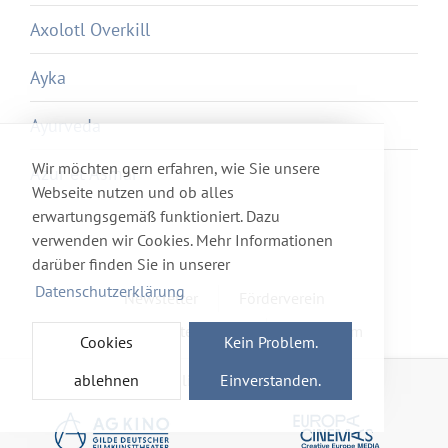
Axolotl Overkill
Ayka
Ayurveda
Wir möchten gern erfahren, wie Sie unsere
Azur et Asmar
Webseite nutzen und ob alles
erwartungsgemäß funktioniert. Dazu
verwenden wir Cookies. Mehr Informationen
darüber finden Sie in unserer
Datenschutzerklärung
Newsletter
Förderverein
Haftung & Datenschutz
Impressum
Cookies
Kein Problem.
ablehnen
Einverstanden.
Mitglied im Netzwerk