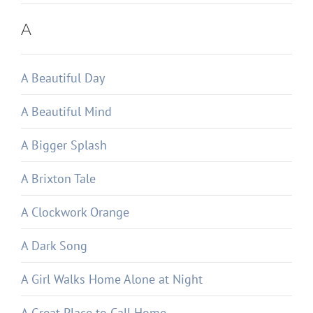
A
A Beautiful Day
A Beautiful Mind
A Bigger Splash
A Brixton Tale
A Clockwork Orange
A Dark Song
A Girl Walks Home Alone at Night
A Great Place to Call Home