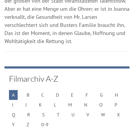
der großen von der Stadt veranstalteten Talentshow.
Aber er hat eine Menge um die Ohren: er ist in Joanna
verknallt, die Gesundheit von Mr. Larsen
verschlechtert sich und Busters Familie braucht ihn.
Das ist der Moment, in denen Glaube, Hoffnung und
Wohltätigkeit die Rettung ist.
Filmarchiv A-Z
A
B
C
D
E
F
G
H
I
J
K
L
M
N
O
P
Q
R
S
T
U
V
W
X
Y
Z
0-9