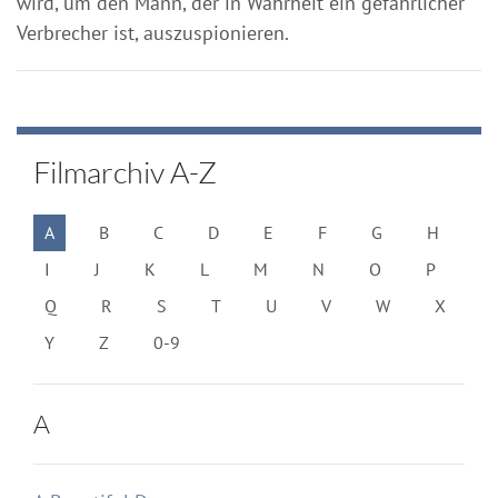
wird, um den Mann, der in Wahrheit ein gefährlicher
Verbrecher ist, auszuspionieren.
Filmarchiv A-Z
A
B
C
D
E
F
G
H
I
J
K
L
M
N
O
P
Q
R
S
T
U
V
W
X
Y
Z
0-9
A