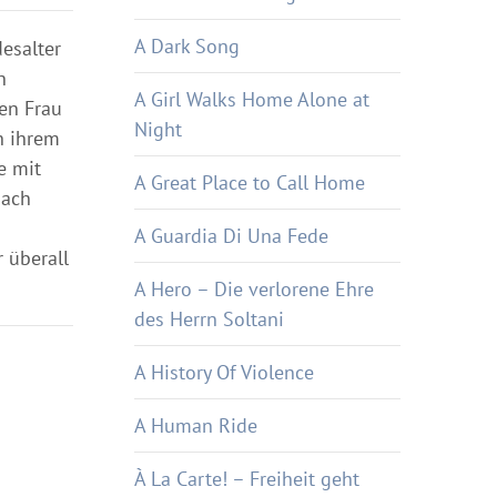
A Dark Song
desalter
n
A Girl Walks Home Alone at
gen Frau
Night
n ihrem
e mit
A Great Place to Call Home
Nach
A Guardia Di Una Fede
 überall
A Hero – Die verlorene Ehre
des Herrn Soltani
A History Of Violence
A Human Ride
À La Carte! – Freiheit geht