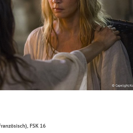
© Capelight/K
Französisch), FSK 16