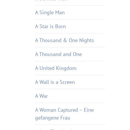
A Single Man
A Star is Born
A Thousand & One Nights
A Thousand and One
A United Kingdom
A Wall is a Screen
A War
A Woman Captured – Eine
gefangene Frau