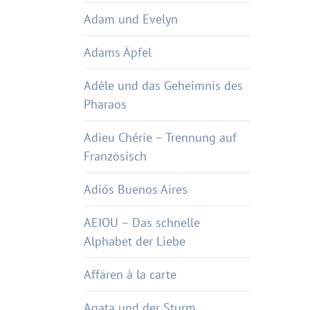
Adam und Evelyn
Adams Äpfel
Adèle und das Geheimnis des
Pharaos
Adieu Chérie – Trennung auf
Französisch
Adiós Buenos Aires
AEIOU – Das schnelle
Alphabet der Liebe
Affären à la carte
Agata und der Sturm