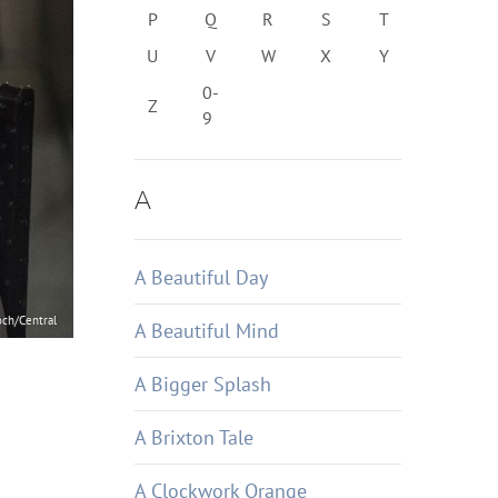
P
Q
R
S
T
U
V
W
X
Y
0-
Z
9
A
A Beautiful Day
och/Central
A Beautiful Mind
A Bigger Splash
A Brixton Tale
A Clockwork Orange