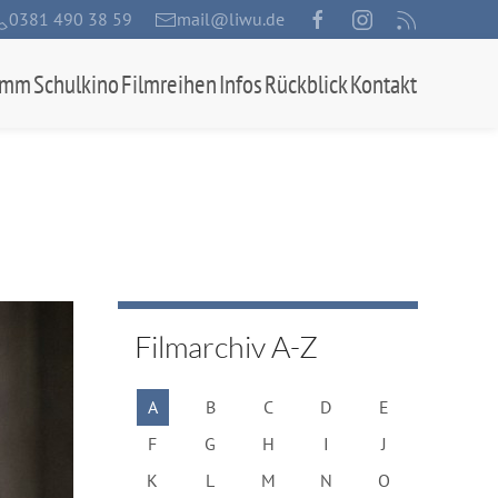
0381 490 38 59
mail@liwu.de
amm
Schulkino
Filmreihen
Infos
Rückblick
Kontakt
Filmarchiv A-Z
A
B
C
D
E
F
G
H
I
J
K
L
M
N
O