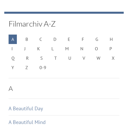
Filmarchiv A-Z
A
B
C
D
E
F
G
H
I
J
K
L
M
N
O
P
Q
R
S
T
U
V
W
X
Y
Z
0-9
A
A Beautiful Day
A Beautiful Mind