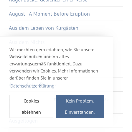
August - A Moment Before Eruption
Aus dem Leben von Kurgästen
Aus dem Nichts
Wir möchten gern erfahren, wie Sie unsere
Aus Liebe zum Volk
Webseite nutzen und ob alles
erwartungsgemäß funktioniert. Dazu
Aus meiner Haut
verwenden wir Cookies. Mehr Informationen
darüber finden Sie in unserer
Aus nächster Distanz
Datenschutzerklärung
Ausbruch in die Kunst – Die Zelle des Julius
Cookies
Kein Problem.
Klingebiel
ablehnen
Einverstanden.
Ausgeflogen