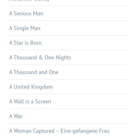
A Serious Man
A Single Man
A Star is Born
A Thousand & One Nights
A Thousand and One
A United Kingdom
A Wall is a Screen
A War
A Woman Captured – Eine gefangene Frau