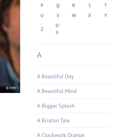
P
Q
R
S
T
U
V
W
X
Y
0-
Z
9
A
A Beautiful Day
© Piffl
A Beautiful Mind
A Bigger Splash
A Brixton Tale
A Clockwork Orange