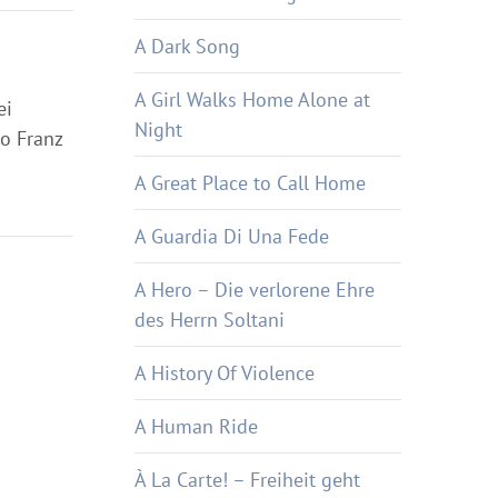
A Dark Song
A Girl Walks Home Alone at
ei
Night
o Franz
A Great Place to Call Home
A Guardia Di Una Fede
A Hero – Die verlorene Ehre
des Herrn Soltani
A History Of Violence
A Human Ride
À La Carte! – Freiheit geht