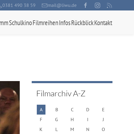
0381 490 38 59
mail@liwu.de
amm
Schulkino
Filmreihen
Infos
Rückblick
Kontakt
Filmarchiv A-Z
A
B
C
D
E
F
G
H
I
J
K
L
M
N
O