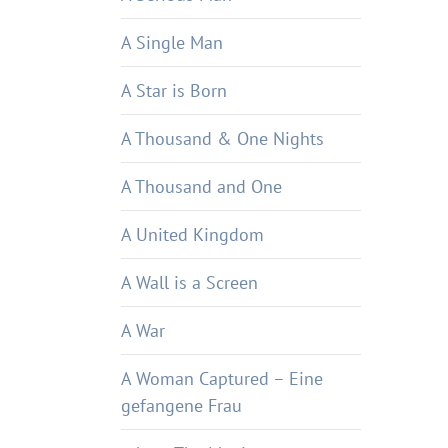
A Single Man
A Star is Born
A Thousand & One Nights
A Thousand and One
A United Kingdom
A Wall is a Screen
A War
A Woman Captured – Eine
gefangene Frau