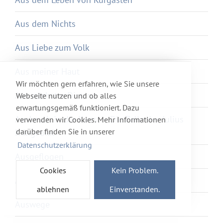
Aus dem Nichts
Aus Liebe zum Volk
Aus meiner Haut
Wir möchten gern erfahren, wie Sie unsere
Aus nächster Distanz
Webseite nutzen und ob alles
erwartungsgemäß funktioniert. Dazu
Ausbruch in die Kunst – Die Zelle des Julius
verwenden wir Cookies. Mehr Informationen
darüber finden Sie in unserer
Klingebiel
Datenschutzerklärung
Ausgeflogen
Cookies
Kein Problem.
Außer Atem
ablehnen
Einverstanden.
Auswege