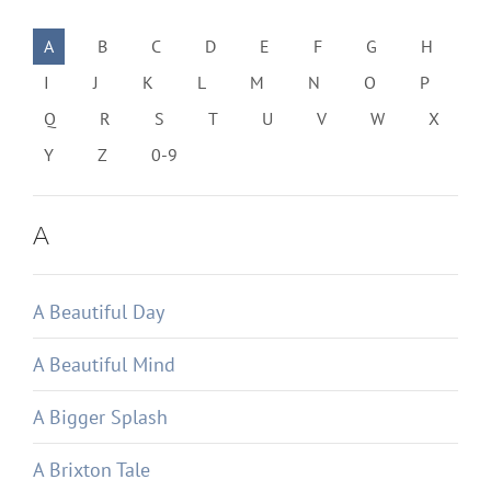
A
B
C
D
E
F
G
H
I
J
K
L
M
N
O
P
Q
R
S
T
U
V
W
X
Y
Z
0-9
A
A Beautiful Day
A Beautiful Mind
A Bigger Splash
A Brixton Tale