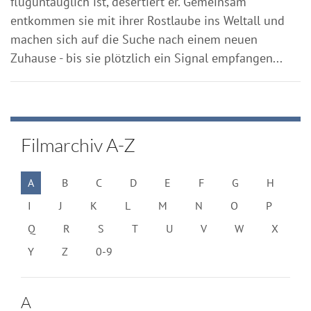
fluguntauglich ist, desertiert er. Gemeinsam
entkommen sie mit ihrer Rostlaube ins Weltall und
machen sich auf die Suche nach einem neuen
Zuhause - bis sie plötzlich ein Signal empfangen...
Filmarchiv A-Z
A
B
C
D
E
F
G
H
I
J
K
L
M
N
O
P
Q
R
S
T
U
V
W
X
Y
Z
0-9
A