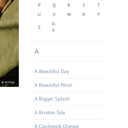
P
Q
R
S
T
U
V
W
X
Y
0-
Z
9
A
A Beautiful Day
© W-Film
A Beautiful Mind
A Bigger Splash
A Brixton Tale
A Clockwork Orange