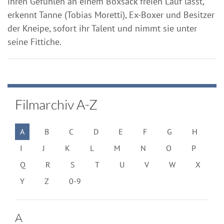
ihren Gefühlen an einem Boxsack freien Lauf lässt,
erkennt Tanne (Tobias Moretti), Ex-Boxer und Besitzer
der Kneipe, sofort ihr Talent und nimmt sie unter
seine Fittiche.
Filmarchiv A-Z
A
B
C
D
E
F
G
H
I
J
K
L
M
N
O
P
Q
R
S
T
U
V
W
X
Y
Z
0-9
A