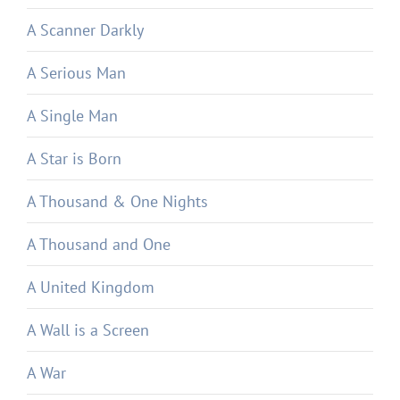
A Scanner Darkly
A Serious Man
A Single Man
A Star is Born
A Thousand & One Nights
A Thousand and One
A United Kingdom
A Wall is a Screen
A War