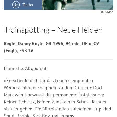
Trailer
© Prokino
Trainspotting – Neue Helden
Regie: Danny Boyle, GB 1996, 94 min, DF u. OV
(Engl.), FSK 16
Filmreihe: Ab'gedreht
»Entscheide dich für das Leben«, empfehlen
Werbefachleute. »Sag nein zu den Drogen!« Doch
Mark wählt bewusst die permanente Entgleisung:
Keinen Schluck, keinen Zug, keinen Schuss lässt er
sich entgehen. Die Mitreisenden auf seinem Trip sind
Spud, Begbie, Sick Boy und Tommy.