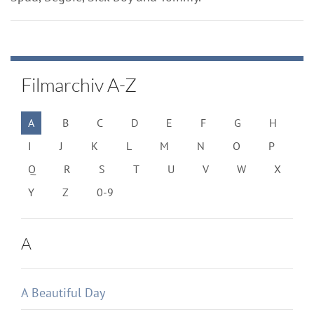
Filmarchiv A-Z
A
B
C
D
E
F
G
H
I
J
K
L
M
N
O
P
Q
R
S
T
U
V
W
X
Y
Z
0-9
A
A Beautiful Day