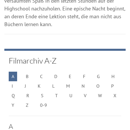
versäumten Spaß in den letzten Stunden auf der
Highschool nachzuholen. Eine epische Nacht beginnt,
an deren Ende eine Lektion steht, die man nicht aus
Büchern lernen kann.
Filmarchiv A-Z
A
B
C
D
E
F
G
H
I
J
K
L
M
N
O
P
Q
R
S
T
U
V
W
X
Y
Z
0-9
A