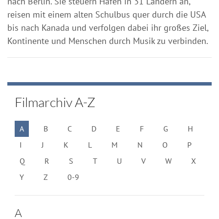
nach Berlin. Sie steuern Häfen in 31 Ländern an,
reisen mit einem alten Schulbus quer durch die USA
bis nach Kanada und verfolgen dabei ihr großes Ziel,
Kontinente und Menschen durch Musik zu verbinden.
Filmarchiv A-Z
A
B
C
D
E
F
G
H
I
J
K
L
M
N
O
P
Q
R
S
T
U
V
W
X
Y
Z
0-9
A