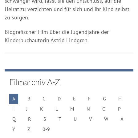
schwanger wird, fasst sie den Entschluss, auf die
Heirat zu verzichten und für sich und ihr Kind selbst
zu sorgen.
Biografischer Film über die Jugendjahre der
Kinderbuchautorin Astrid Lindgren.
Filmarchiv A-Z
A
B
C
D
E
F
G
H
I
J
K
L
M
N
O
P
Q
R
S
T
U
V
W
X
Y
Z
0-9