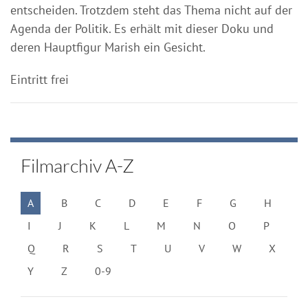
entscheiden. Trotzdem steht das Thema nicht auf der
Agenda der Politik. Es erhält mit dieser Doku und
deren Hauptfigur Marish ein Gesicht.
Eintritt frei
Filmarchiv A-Z
A
B
C
D
E
F
G
H
I
J
K
L
M
N
O
P
Q
R
S
T
U
V
W
X
Y
Z
0-9