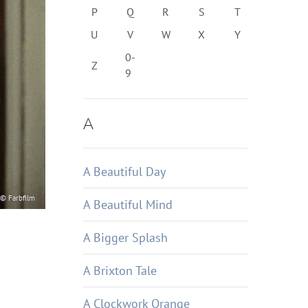
P
Q
R
S
T
U
V
W
X
Y
0-
Z
9
A
A Beautiful Day
© Farbfilm
A Beautiful Mind
A Bigger Splash
A Brixton Tale
A Clockwork Orange