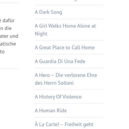
A Dark Song
e dafür
A Girl Walks Home Alone at
in die
Night
ater und
atische
A Great Place to Call Home
sto
A Guardia Di Una Fede
A Hero – Die verlorene Ehre
des Herrn Soltani
A History Of Violence
A Human Ride
À La Carte! – Freiheit geht