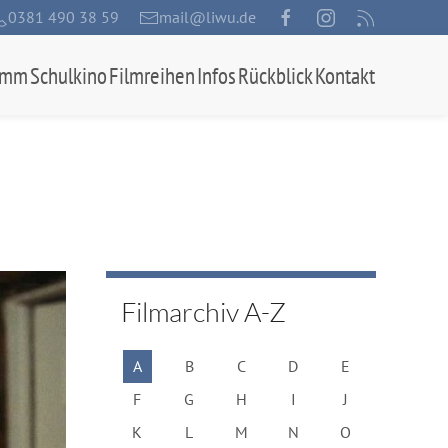
0381 490 38 59
mail@liwu.de
amm
Schulkino
Filmreihen
Infos
Rückblick
Kontakt
Filmarchiv A-Z
A
B
C
D
E
F
G
H
I
J
K
L
M
N
O