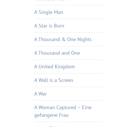
A Single Man
A Star is Born
A Thousand & One Nights
A Thousand and One
A United Kingdom
A Wall is a Screen
A War
A Woman Captured – Eine
gefangene Frau