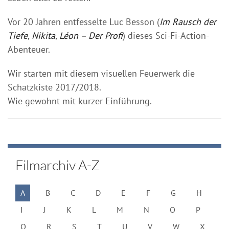
Vor 20 Jahren entfesselte Luc Besson (
Im Rausch der
Tiefe
,
Nikita
,
Léon – Der Profi
) dieses Sci-Fi-Action-
Abenteuer.
Wir starten mit diesem visuellen Feuerwerk die
Schatzkiste 2017/2018.
Wie gewohnt mit kurzer Einführung.
Filmarchiv A-Z
A
B
C
D
E
F
G
H
I
J
K
L
M
N
O
P
Q
R
S
T
U
V
W
X