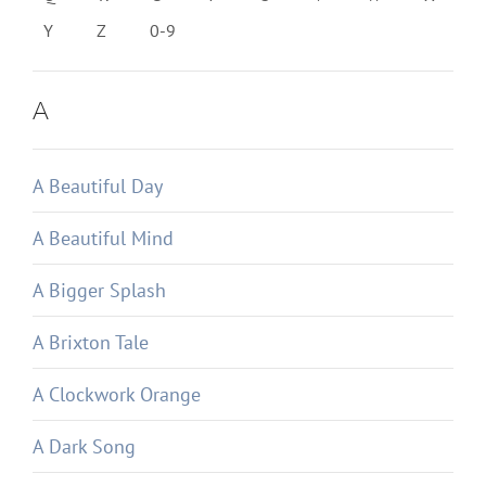
Y
Z
0-9
A
A Beautiful Day
A Beautiful Mind
A Bigger Splash
A Brixton Tale
A Clockwork Orange
A Dark Song