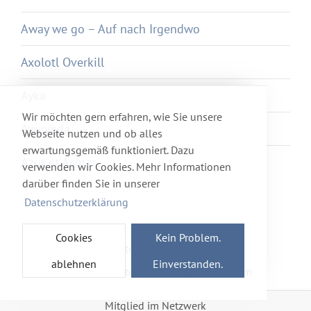
Away we go – Auf nach Irgendwo
Axolotl Overkill
Ayka
Wir möchten gern erfahren, wie Sie unsere
Ayurveda
Webseite nutzen und ob alles
erwartungsgemäß funktioniert. Dazu
Azur et Asmar
verwenden wir Cookies. Mehr Informationen
darüber finden Sie in unserer
Datenschutzerklärung
Cookies
Kein Problem.
Newsletter
Förderverein
ablehnen
Einverstanden.
Haftung & Datenschutz
Impressum
Mitglied im Netzwerk