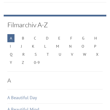
Filmarchiv A-Z
A
B
C
D
E
F
G
H
I
J
K
L
M
N
O
P
Q
R
S
T
U
V
W
X
Y
Z
0-9
A
A Beautiful Day
A Beautiful Mind