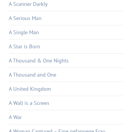
A Scanner Darkly
A Serious Man
A Single Man
A Star is Born
A Thousand & One Nights
A Thousand and One
A United Kingdom
A Wall is a Screen
A War
A Woman Captured – Eine gefangene Frau